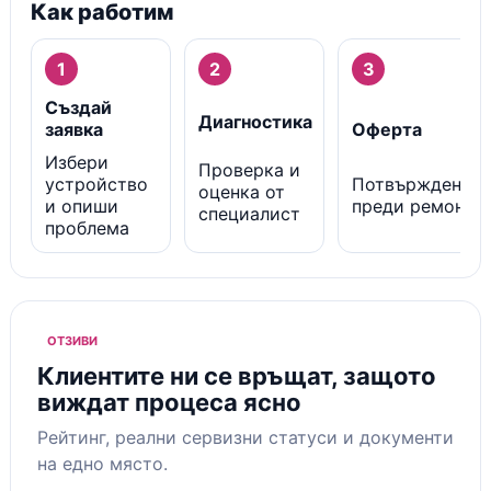
Как работим
1
2
3
Създай
Диагностика
заявка
Оферта
Избери
Проверка и
устройство
Потвърждение
оценка от
и опиши
преди ремонт
специалист
проблема
ОТЗИВИ
Клиентите ни се връщат, защото
виждат процеса ясно
Рейтинг, реални сервизни статуси и документи
на едно място.