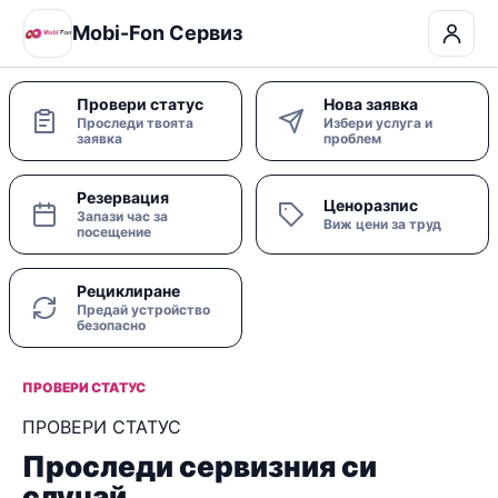
Mobi-Fon Сервиз
Провери статус
Нова заявка
Проследи твоята
Избери услуга и
заявка
проблем
Резервация
Ценоразпис
Запази час за
Виж цени за труд
посещение
Рециклиране
Предай устройство
безопасно
ПРОВЕРИ СТАТУС
ПРОВЕРИ СТАТУС
Проследи сервизния си
случай