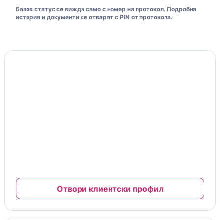
Базов статус се вижда само с номер на протокол. Подробна
история и документи се отварят с PIN от протокола.
Моята клиентска карта
10% отстъпка
Клиентска карта и ниво на отстъпка
№ MFC-26-00125
Важи за труд и сервизни услуги
Отстъпката се начислява автоматично при платени
завършени сервизи.
Пълната карта, документи и гаранции са в клиентския
профил.
Отвори клиентски профил