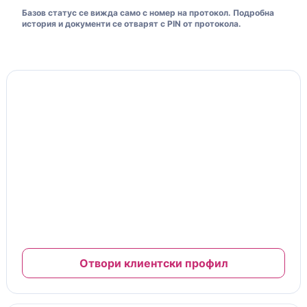
Базов статус се вижда само с номер на протокол. Подробна
история и документи се отварят с PIN от протокола.
Моята клиентска карта
10% отстъпка
Клиентска карта и ниво на отстъпка
№ MFC-26-00125
Важи за труд и сервизни услуги
Отстъпката се начислява автоматично при платени
завършени сервизи.
Пълната карта, документи и гаранции са в клиентския
профил.
Отвори клиентски профил