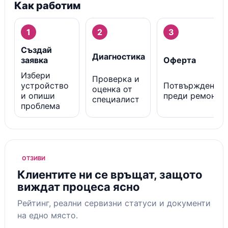
Как работим
1
2
3
Създай
Диагностика
заявка
Оферта
Избери
Проверка и
устройство
Потвърждение
оценка от
и опиши
преди ремонт
специалист
проблема
ОТЗИВИ
Клиентите ни се връщат, защото
виждат процеса ясно
Рейтинг, реални сервизни статуси и документи
на едно място.