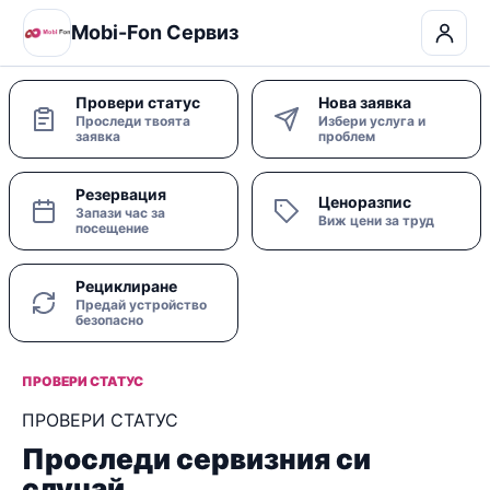
Mobi-Fon Сервиз
Провери статус
Нова заявка
Проследи твоята
Избери услуга и
заявка
проблем
Резервация
Ценоразпис
Запази час за
Виж цени за труд
посещение
Рециклиране
Предай устройство
безопасно
ПРОВЕРИ СТАТУС
ПРОВЕРИ СТАТУС
Проследи сервизния си
случай