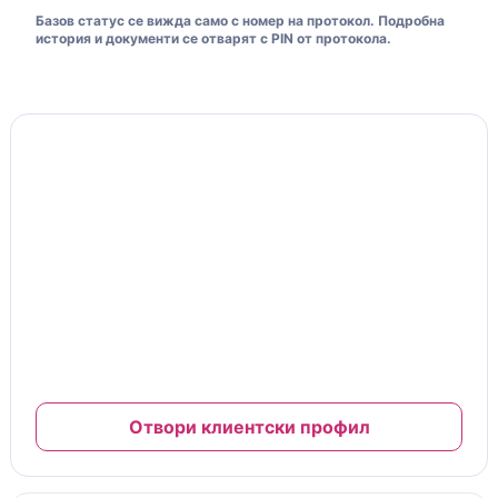
Базов статус се вижда само с номер на протокол. Подробна
история и документи се отварят с PIN от протокола.
Моята клиентска карта
10% отстъпка
Клиентска карта и ниво на отстъпка
№ MFC-26-00125
Важи за труд и сервизни услуги
Отстъпката се начислява автоматично при платени
завършени сервизи.
Пълната карта, документи и гаранции са в клиентския
профил.
Отвори клиентски профил