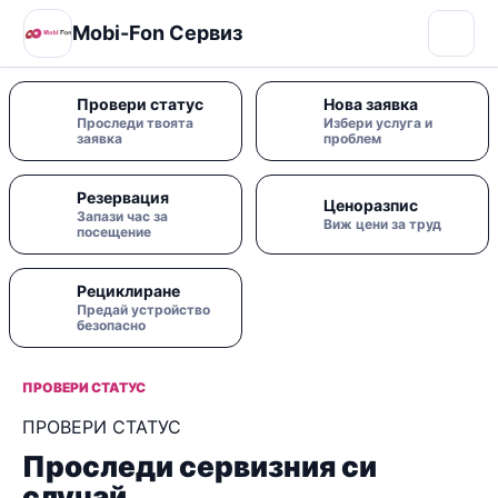
Mobi-Fon Сервиз
Провери статус
Нова заявка
Проследи твоята
Избери услуга и
заявка
проблем
Резервация
Ценоразпис
Запази час за
Виж цени за труд
посещение
Рециклиране
Предай устройство
безопасно
ПРОВЕРИ СТАТУС
ПРОВЕРИ СТАТУС
Проследи сервизния си
случай