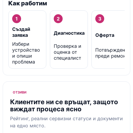
Как работим
1
2
3
Създай
Диагностика
заявка
Оферта
Избери
Проверка и
устройство
Потвърждение
оценка от
и опиши
преди ремонт
специалист
проблема
ОТЗИВИ
Клиентите ни се връщат, защото
виждат процеса ясно
Рейтинг, реални сервизни статуси и документи
на едно място.