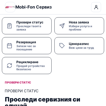
Mobi-Fon Сервиз
Провери статус
Нова заявка
Проследи твоята
Избери услуга и
заявка
проблем
Резервация
Ценоразпис
Запази час за
Виж цени за труд
посещение
Рециклиране
Предай устройство
безопасно
ПРОВЕРИ СТАТУС
ПРОВЕРИ СТАТУС
Проследи сервизния си
случай