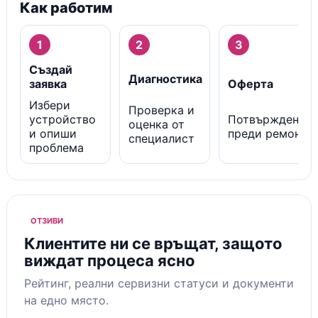
Как работим
1
2
3
Създай
Диагностика
заявка
Оферта
Избери
Проверка и
устройство
Потвърждение
оценка от
и опиши
преди ремонт
специалист
проблема
ОТЗИВИ
Клиентите ни се връщат, защото
виждат процеса ясно
Рейтинг, реални сервизни статуси и документи
на едно място.