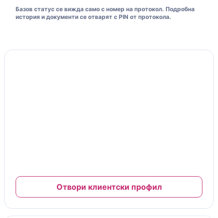
Базов статус се вижда само с номер на протокол. Подробна
история и документи се отварят с PIN от протокола.
Моята клиентска карта
10% отстъпка
Клиентска карта и ниво на отстъпка
№ MFC-26-00125
Важи за труд и сервизни услуги
Отстъпката се начислява автоматично при платени
завършени сервизи.
Пълната карта, документи и гаранции са в клиентския
профил.
Отвори клиентски профил