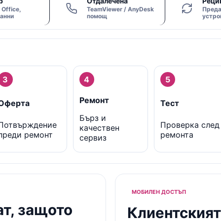
р
Отдалечена
Реци
Office,
TeamViewer / AnyDesk
Преда
данни
помощ
устро
3
4
5
Ремонт
Оферта
Тест
Бърз и
Потвърждение
Проверка след
качествен
преди ремонт
ремонта
сервиз
МОБИЛЕН ДОСТЪП
ат, защото
Клиентският