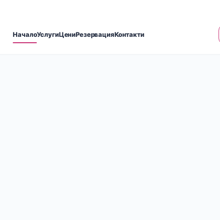
Велико Търново, ул. Цар Иван Александър 2, партер
Начало
Услуги
Цени
Резервация
Контакти