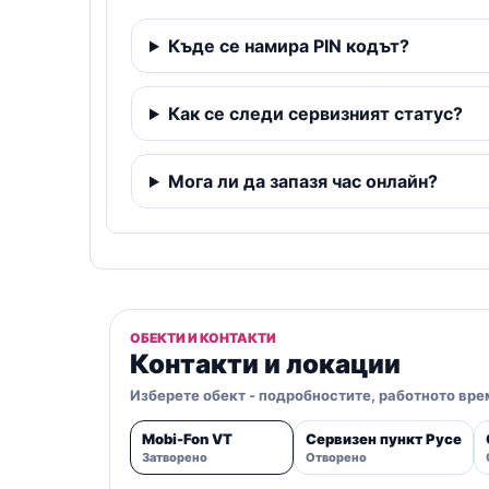
Къде се намира PIN кодът?
Как се следи сервизният статус?
Мога ли да запазя час онлайн?
ОБЕКТИ И КОНТАКТИ
Контакти и локации
Изберете обект - подробностите, работното врем
Mobi-Fon VT
Сервизен пункт Русе
Затворено
Отворено