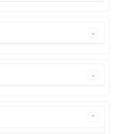
⌄
⌄
⌄