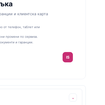
ръка
ранции и клиентска карта
о от телефон, таблет или
жни промени по сервиза.
документи и гаранции.
IS
⌄