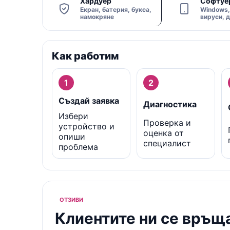
Хардуер
Софтуе
Екран, батерия, букса,
Windows, 
намокряне
вируси, 
Как работим
1
2
Създай заявка
Диагностика
Избери
Проверка и
устройство и
оценка от
опиши
специалист
проблема
ОТЗИВИ
Клиентите ни се връщ