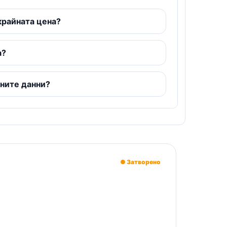
крайната цена?
а?
чните данни?
● Затворено