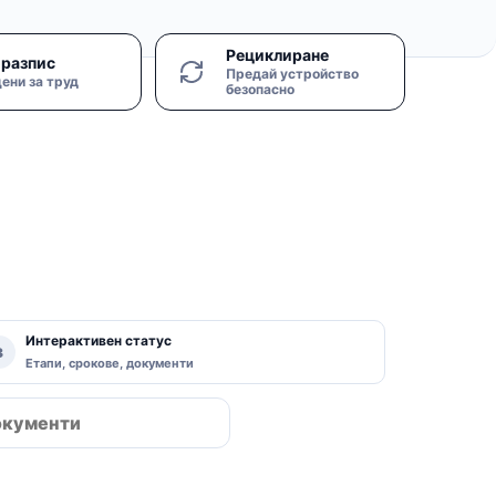
Рециклиране
разпис
Предай устройство
ени за труд
безопасно
Интерактивен статус
3
Етапи, срокове, документи
Провери