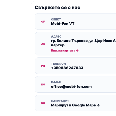
Свържете се с нас
ОБЕКТ
OF
Mobi-Fon VT
АДРЕС
гр. Велико Търново, ул. Цар Иван 
AD
партер
Виж на картата →
ТЕЛЕФОН
PH
+359886247933
E-MAIL
EM
office@mobi-fon.com
НАВИГАЦИЯ
GO
Маршрут в Google Maps →