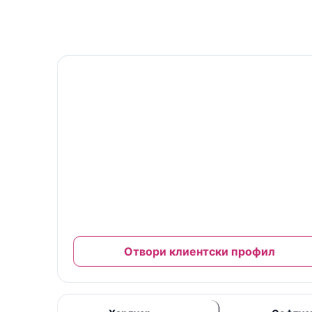
Моята клиентска карта
10% отстъпка
Клиентска карта и ниво на отстъпка
№ MFC-26-00125
Важи за труд и сервизни услуги
Отстъпката се начислява автоматично при плате
завършени сервизи.
Пълната карта, документи и гаранции са в
клиентския профил.
Отвори клиентски профил