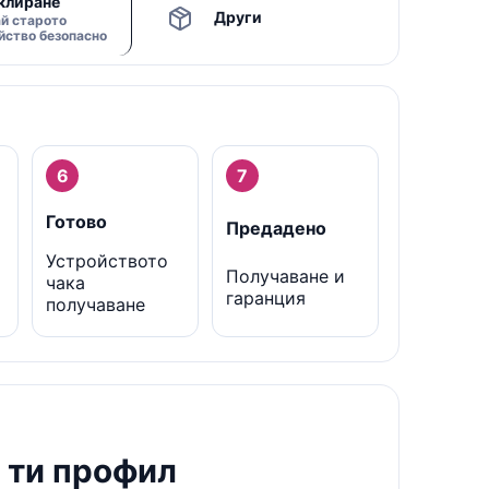
клиране
Други
й старото
йство безопасно
6
7
Готово
Предадено
Устройството
Получаване и
чака
гаранция
получаване
 ти профил