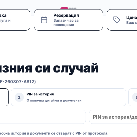
вка
Резервация
Цено
луга и
Запази час за
Виж ц
посещение
зния си случай
MF-260807-AB12)
PIN за история
2
Отключва детайли и документи
обна история и документи се отварят с PIN от протокола.