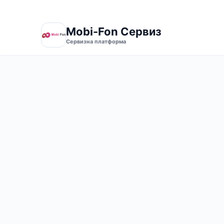
гр. 
Тел. +359886247933
Mobi-Fon Сервиз
Сервизна платформа