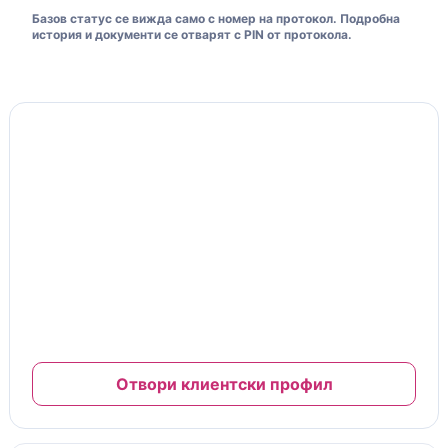
Базов статус се вижда само с номер на протокол. Подробна
история и документи се отварят с PIN от протокола.
Моята клиентска карта
10% отстъпка
Клиентска карта и ниво на отстъпка
№ MFC-26-00125
Важи за труд и сервизни услуги
Отстъпката се начислява автоматично при платени
завършени сервизи.
Пълната карта, документи и гаранции са в клиентския
профил.
Отвори клиентски профил