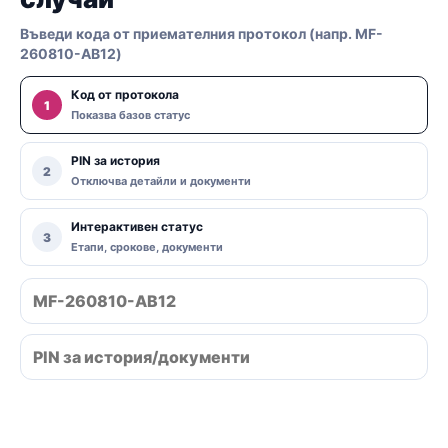
Въведи кода от приемателния протокол (напр. MF-
260810-AB12)
Код от протокола
1
Показва базов статус
PIN за история
2
Отключва детайли и документи
Интерактивен статус
3
Етапи, срокове, документи
Провери