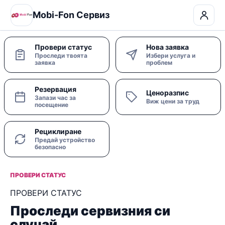
Mobi-Fon Сервиз
Провери статус
Нова заявка
Проследи твоята
Избери услуга и
заявка
проблем
Резервация
Ценоразпис
Запази час за
Виж цени за труд
посещение
Рециклиране
Предай устройство
безопасно
ПРОВЕРИ СТАТУС
ПРОВЕРИ СТАТУС
Проследи сервизния си
случай