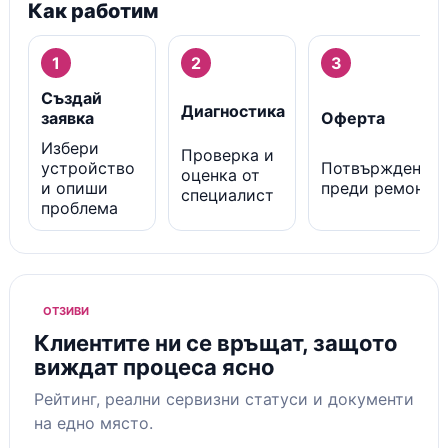
Как работим
1
2
3
Създай
Диагностика
заявка
Оферта
Избери
Проверка и
устройство
Потвърждение
оценка от
и опиши
преди ремонт
специалист
проблема
ОТЗИВИ
Клиентите ни се връщат, защото
виждат процеса ясно
Рейтинг, реални сервизни статуси и документи
на едно място.