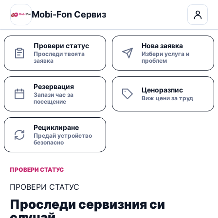
Mobi-Fon Сервиз
Провери статус
Нова заявка
Проследи твоята
Избери услуга и
заявка
проблем
Резервация
Ценоразпис
Запази час за
Виж цени за труд
посещение
Рециклиране
Предай устройство
безопасно
ПРОВЕРИ СТАТУС
ПРОВЕРИ СТАТУС
Проследи сервизния си
случай