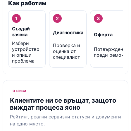
Как работим
1
2
3
Създай
Диагностика
заявка
Оферта
Избери
Проверка и
устройство
Потвърждение
оценка от
и опиши
преди ремонт
специалист
проблема
ОТЗИВИ
Клиентите ни се връщат, защото
виждат процеса ясно
Рейтинг, реални сервизни статуси и документи
на едно място.