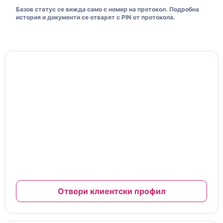
Базов статус се вижда само с номер на протокол. Подробна
история и документи се отварят с PIN от протокола.
Моята клиентска карта
10% отстъпка
Клиентска карта и ниво на отстъпка
№ MFC-26-00125
Важи за труд и сервизни услуги
Отстъпката се начислява автоматично при платени
завършени сервизи.
Пълната карта, документи и гаранции са в клиентския
профил.
Отвори клиентски профил