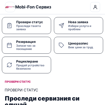
Mobi-Fon Сервиз
Провери статус
Нова заявка
Проследи твоята
Избери услуга и
заявка
проблем
Резервация
Ценоразпис
Запази час за
Виж цени за труд
посещение
Рециклиране
Предай устройство
безопасно
ПРОВЕРИ СТАТУС
ПРОВЕРИ СТАТУС
Проследи сервизния си
случай