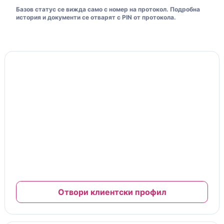
Базов статус се вижда само с номер на протокол. Подробна
история и документи се отварят с PIN от протокола.
Моята клиентска карта
10% отстъпка
Клиентска карта и ниво на отстъпка
№ MFC-26-00125
Важи за труд и сервизни услуги
Отстъпката се начислява автоматично при платени
завършени сервизи.
Пълната карта, документи и гаранции са в клиентския
профил.
Отвори клиентски профил