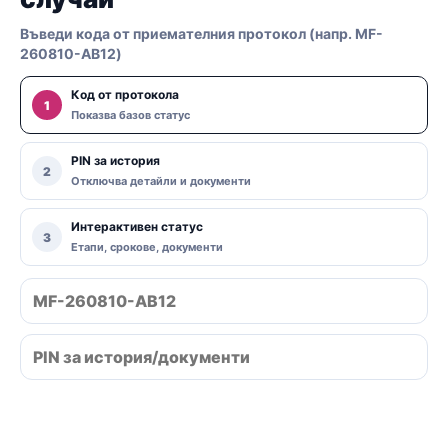
Въведи кода от приемателния протокол (напр. MF-
260810-AB12)
Код от протокола
1
Показва базов статус
PIN за история
2
Отключва детайли и документи
Интерактивен статус
3
Етапи, срокове, документи
Провери