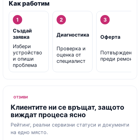
Как работим
1
2
3
Създай
Диагностика
заявка
Оферта
Избери
Проверка и
устройство
Потвърждение
оценка от
и опиши
преди ремонт
специалист
проблема
ОТЗИВИ
Клиентите ни се връщат, защото
виждат процеса ясно
Рейтинг, реални сервизни статуси и документи
на едно място.